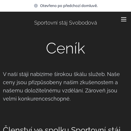
Otevřeno po předchozí domluvě.
Sportovní stáj Svobodová
Ceník
V naší stáji nabízíme širokou škálu služeb. Naše
ceny jsou přizpůsobeny našim zkušenostem a
našemu doložitelnému vzdělání. Zároveň jsou
velmi konkurenceschopné.
Členství ve spolku Sportovní stáj