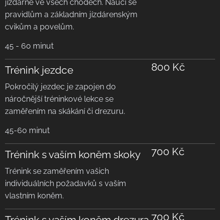
jízdárně ve všech chodech. Naučí se
pravidlům a základním jízdárenským
cvikům a povelům.
45 - 60 minut
800 Kč
Trénink jezdce
Pokročilý jezdec je zapojen do
náročnější tréninkové lekce se
zaměřením na skákání či drezuru.
45-60 minut
700 Kč
Trénink s vaším koněm skoky
Trénink se zaměřením vašich
individuálních požadavků s vaším
vlastním koněm.
700 Kč
Trénink s vaším koněm drezura