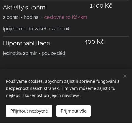
1400
Kč
Aktivity s koňmi
2 poníci - hodina +
cestovné 20 Kč/km
(přijedeme do vašeho zařízení)
400
Kč
Hiporehabilitace
jednotka 20 min - pouze děti
Používáme cookies, abychom zajistili správné fungování a
bezpečnost našich stránek. Tím vám můžeme zajistit tu
nejlepší zkušenost při jejich návštěvě.
Foto by Petra Svobodová, Martina Cerhová, Marcel Ruštuk
Přijmout nezbytné
Přijmout vše
Vytvořeno službou
Webnode
Cookies
Vytvořte si webové stránky zdarma!