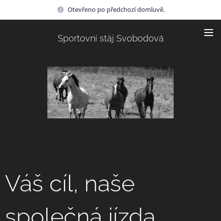
Otevřeno po předchozí domluvě.
Sportovní stáj Svobodová
Váš cíl, naše
společná jízda